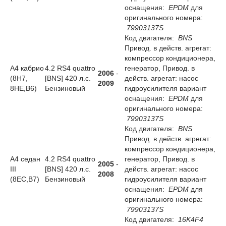
оснащения:
EPDM
для
оригинального номера:
79903137S
Код двигателя:
BNS
Привод. в действ. агрегат:
компрессор кондиционера,
A4 кабрио
4.2 RS4 quattro
генератор, Привод. в
2006
-
(8H7,
[BNS] 420 л.с.
действ. агрегат: насос
2009
8HE,B6)
Бензиновый
гидроусилителя вариант
оснащения:
EPDM
для
оригинального номера:
79903137S
Код двигателя:
BNS
Привод. в действ. агрегат:
компрессор кондиционера,
A4 седан
4.2 RS4 quattro
генератор, Привод. в
2005
-
III
[BNS] 420 л.с.
действ. агрегат: насос
2008
(8EC,B7)
Бензиновый
гидроусилителя вариант
оснащения:
EPDM
для
оригинального номера:
79903137S
Код двигателя:
16K4F4