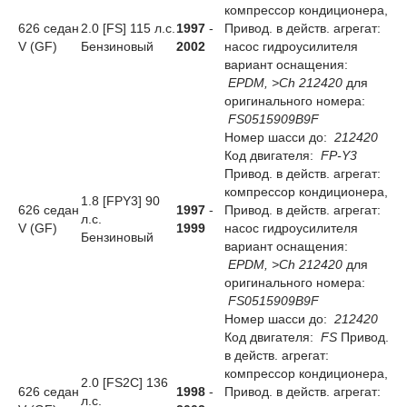
компрессор кондиционера,
626 седан
2.0 [FS] 115 л.с.
1997
-
Привод. в действ. агрегат:
V (GF)
Бензиновый
2002
насос гидроусилителя
вариант оснащения:
EPDM, >Ch 212420
для
оригинального номера:
FS0515909B9F
Номер шасси до:
212420
Код двигателя:
FP-Y3
Привод. в действ. агрегат:
компрессор кондиционера,
1.8 [FPY3] 90
626 седан
1997
-
Привод. в действ. агрегат:
л.с.
V (GF)
1999
насос гидроусилителя
Бензиновый
вариант оснащения:
EPDM, >Ch 212420
для
оригинального номера:
FS0515909B9F
Номер шасси до:
212420
Код двигателя:
FS
Привод.
в действ. агрегат:
компрессор кондиционера,
2.0 [FS2C] 136
626 седан
1998
-
Привод. в действ. агрегат:
л.с.