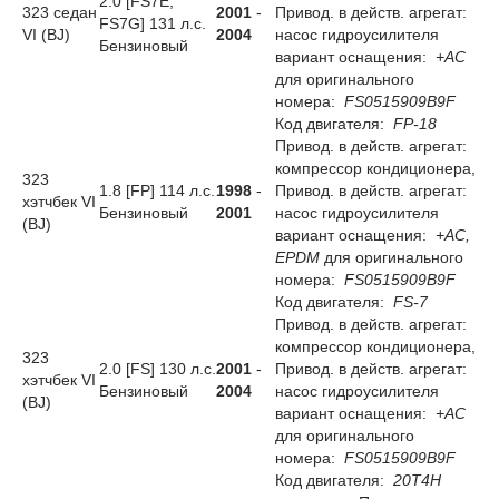
2.0 [FS7E;
323 седан
2001
-
Привод. в действ. агрегат:
FS7G] 131 л.с.
VI (BJ)
2004
насос гидроусилителя
Бензиновый
вариант оснащения:
+AC
для оригинального
номера:
FS0515909B9F
Код двигателя:
FP-18
Привод. в действ. агрегат:
компрессор кондиционера,
323
1.8 [FP] 114 л.с.
1998
-
Привод. в действ. агрегат:
хэтчбек VI
Бензиновый
2001
насос гидроусилителя
(BJ)
вариант оснащения:
+AC,
EPDM
для оригинального
номера:
FS0515909B9F
Код двигателя:
FS-7
Привод. в действ. агрегат:
компрессор кондиционера,
323
2.0 [FS] 130 л.с.
2001
-
Привод. в действ. агрегат:
хэтчбек VI
Бензиновый
2004
насос гидроусилителя
(BJ)
вариант оснащения:
+AC
для оригинального
номера:
FS0515909B9F
Код двигателя:
20T4H