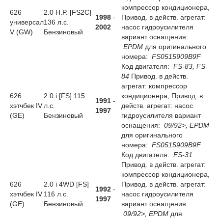
компрессор кондиционера,
626
2.0 H.P. [FS2C]
1998
-
Привод. в действ. агрегат:
универсал
136 л.с.
2002
насос гидроусилителя
V (GW)
Бензиновый
вариант оснащения:
EPDM
для оригинального
номера:
FS0515909B9F
Код двигателя:
FS-83, FS-
84
Привод. в действ.
агрегат: компрессор
626
2.0 i [FS] 115
кондиционера, Привод. в
1991
-
хэтчбек IV
л.с.
действ. агрегат: насос
1997
(GE)
Бензиновый
гидроусилителя вариант
оснащения:
09/92>, EPDM
для оригинального
номера:
FS0515909B9F
Код двигателя:
FS-31
Привод. в действ. агрегат:
компрессор кондиционера,
626
2.0 i 4WD [FS]
Привод. в действ. агрегат:
1992
-
хэтчбек IV
116 л.с.
насос гидроусилителя
1997
(GE)
Бензиновый
вариант оснащения:
09/92>, EPDM
для