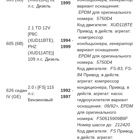
1995
л.с. Дизель
вариант оснащения:
EPDM
для оригинального
номера:
5750D4
Код двигателя:
XUD11BTE
2.1 TD 12V
Привод. в действ. агрегат:
[P8C
компрессор
(XUD11BTE);
1994
-
605 (6B)
кондиционера, генератор
PHZ
1999
вариант оснащения:
(XUD11ATE)]
EPDM
для оригинального
109 л.с. Дизель
номера:
5750D4
Код двигателя:
FS-83, FS-
84
Привод. в действ.
агрегат: компрессор
2.0 i [FS] 115
кондиционера, Привод. в
626 седан
1992
-
л.с.
действ. агрегат: насос
IV (GE)
1997
Бензиновый
гидроусилителя вариант
оснащения:
09/92>, EPDM
для оригинального
номера:
FS0515909B9F
Номер шасси до:
212420
Код двигателя:
FS
Привод.
в действ. агрегат: