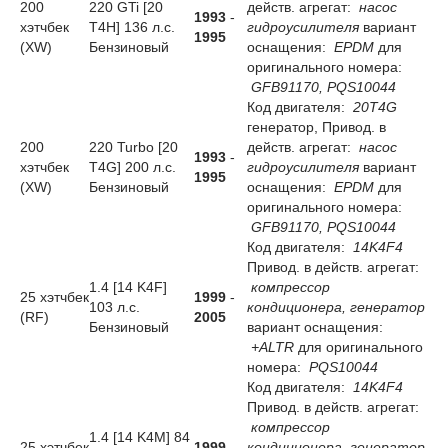
200
220 GTi [20
действ. агрегат:
насос
1993
-
хэтчбек
T4H] 136 л.с.
гидроусилителя
вариант
1995
(XW)
Бензиновый
оснащения:
EPDM
для
оригинального номера:
GFB91170, PQS10044
Код двигателя:
20T4G
генератор, Привод. в
200
220 Turbo [20
действ. агрегат:
насос
1993
-
хэтчбек
T4G] 200 л.с.
гидроусилителя
вариант
1995
(XW)
Бензиновый
оснащения:
EPDM
для
оригинального номера:
GFB91170, PQS10044
Код двигателя:
14K4F4
Привод. в действ. агрегат:
1.4 [14 K4F]
компрессор
25 хэтчбек
1999
-
103 л.с.
кондиционера, генератор
(RF)
2005
Бензиновый
вариант оснащения:
+ALTR
для оригинального
номера:
PQS10044
Код двигателя:
14K4F4
Привод. в действ. агрегат:
компрессор
1.4 [14 K4M] 84
25 хэтчбек
1999
-
кондиционера, генератор