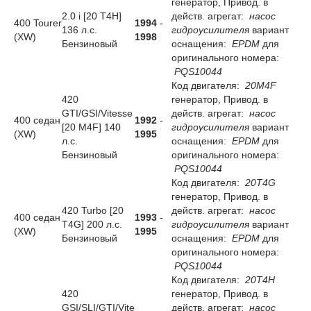
генератор, Привод. в
2.0 i [20 T4H]
действ. агрегат:
насос
400 Tourer
1994
-
136 л.с.
гидроусилителя
вариант
(XW)
1998
Бензиновый
оснащения:
EPDM
для
оригинального номера:
PQS10044
Код двигателя:
20M4F
420
генератор, Привод. в
GTI/GSI/Vitesse
действ. агрегат:
насос
400 седан
1992
-
[20 M4F] 140
гидроусилителя
вариант
(XW)
1995
л.с.
оснащения:
EPDM
для
Бензиновый
оригинального номера:
PQS10044
Код двигателя:
20T4G
генератор, Привод. в
420 Turbo [20
действ. агрегат:
насос
400 седан
1993
-
T4G] 200 л.с.
гидроусилителя
вариант
(XW)
1995
Бензиновый
оснащения:
EPDM
для
оригинального номера:
PQS10044
Код двигателя:
20T4H
420
генератор, Привод. в
GSI/SLI/GTI/Vite
действ. агрегат:
насос