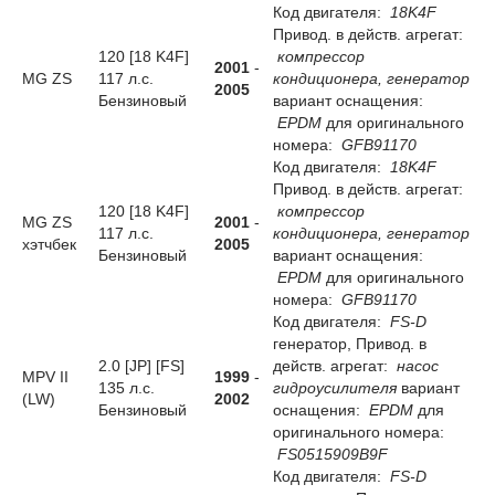
Код двигателя:
18K4F
Привод. в действ. агрегат:
120 [18 K4F]
компрессор
2001
-
MG ZS
117 л.с.
кондиционера, генератор
2005
Бензиновый
вариант оснащения:
EPDM
для оригинального
номера:
GFB91170
Код двигателя:
18K4F
Привод. в действ. агрегат:
120 [18 K4F]
компрессор
MG ZS
2001
-
117 л.с.
кондиционера, генератор
хэтчбек
2005
Бензиновый
вариант оснащения:
EPDM
для оригинального
номера:
GFB91170
Код двигателя:
FS-D
генератор, Привод. в
2.0 [JP] [FS]
действ. агрегат:
насос
MPV II
1999
-
135 л.с.
гидроусилителя
вариант
(LW)
2002
Бензиновый
оснащения:
EPDM
для
оригинального номера:
FS0515909B9F
Код двигателя:
FS-D