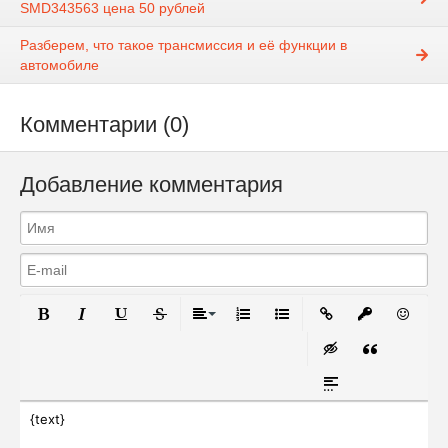
SMD343563 цена 50 рублей
Разберем, что такое трансмиссия и её функции в
автомобиле
Комментарии (0)
Добавление комментария
Полужирный
Курсив
Подчеркнутый
Зачеркнутый
Выравнивание
Нумерованный список
Маркированный список
Вставить ссылку
Вставить за
Вставит
Вставка скрытого 
Вставка цит
Вставка спойлера
{text}