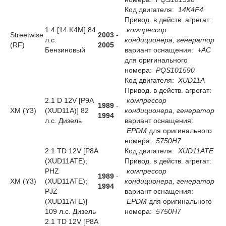
Код двигателя:
14K4F4
Привод. в действ. агрегат:
1.4 [14 K4M] 84
компрессор
Streetwise
2003
-
л.с.
кондиционера, генератор
(RF)
2005
Бензиновый
вариант оснащения:
+AC
для оригинального
номера:
PQS101590
Код двигателя:
XUD11A
Привод. в действ. агрегат:
2.1 D 12V [P9A
компрессор
1989
-
XM (Y3)
(XUD11A)] 82
кондиционера, генератор
1994
л.с. Дизель
вариант оснащения:
EPDM
для оригинального
номера:
5750H7
2.1 TD 12V [P8A
Код двигателя:
XUD11ATE
(XUD11ATE);
Привод. в действ. агрегат:
PHZ
компрессор
1989
-
XM (Y3)
(XUD11ATE);
кондиционера, генератор
1994
PJZ
вариант оснащения:
(XUD11ATE)]
EPDM
для оригинального
109 л.с. Дизель
номера:
5750H7
2.1 TD 12V [P8A