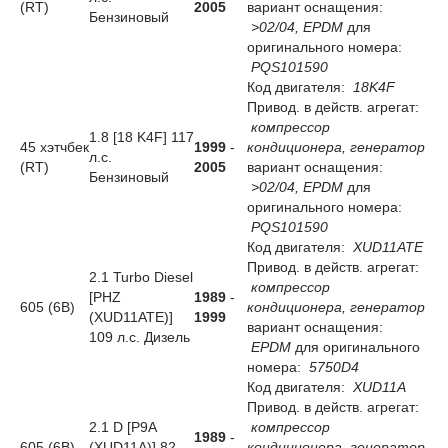
(RT)
2005
вариант оснащения:
Бензиновый
>02/04, EPDM
для
оригинального номера:
PQS101590
Код двигателя:
18K4F
Привод. в действ. агрегат:
компрессор
1.8 [18 K4F] 117
45 хэтчбек
1999
-
кондиционера, генератор
л.с.
(RT)
2005
вариант оснащения:
Бензиновый
>02/04, EPDM
для
оригинального номера:
PQS101590
Код двигателя:
XUD11ATE
Привод. в действ. агрегат:
2.1 Turbo Diesel
компрессор
[PHZ
1989
-
605 (6B)
кондиционера, генератор
(XUD11ATE)]
1999
вариант оснащения:
109 л.с. Дизель
EPDM
для оригинального
номера:
5750D4
Код двигателя:
XUD11A
Привод. в действ. агрегат:
2.1 D [P9A
компрессор
1989
-
605 (6B)
(XUD11A)] 82
кондиционера, генератор