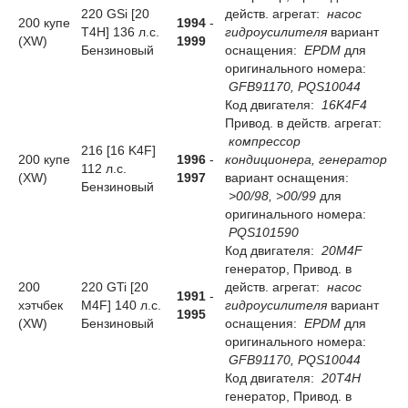
220 GSi [20
действ. агрегат:
насос
200 купе
1994
-
T4H] 136 л.с.
гидроусилителя
вариант
(XW)
1999
Бензиновый
оснащения:
EPDM
для
оригинального номера:
GFB91170, PQS10044
Код двигателя:
16K4F4
Привод. в действ. агрегат:
компрессор
216 [16 K4F]
200 купе
1996
-
кондиционера, генератор
112 л.с.
(XW)
1997
вариант оснащения:
Бензиновый
>00/98, >00/99
для
оригинального номера:
PQS101590
Код двигателя:
20M4F
генератор, Привод. в
200
220 GTi [20
действ. агрегат:
насос
1991
-
хэтчбек
M4F] 140 л.с.
гидроусилителя
вариант
1995
(XW)
Бензиновый
оснащения:
EPDM
для
оригинального номера:
GFB91170, PQS10044
Код двигателя:
20T4H
генератор, Привод. в