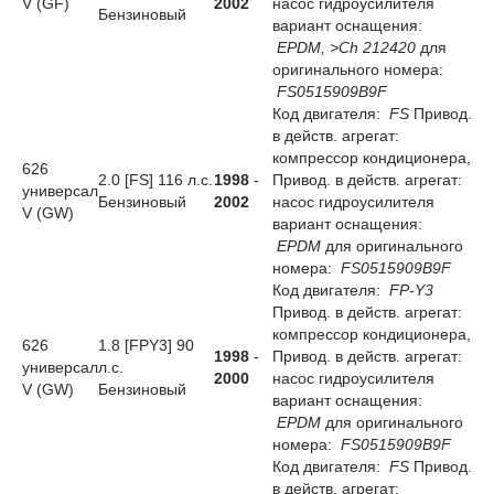
V (GF)
2002
насос гидроусилителя
Бензиновый
вариант оснащения:
EPDM, >Ch 212420
для
оригинального номера:
FS0515909B9F
Код двигателя:
FS
Привод.
в действ. агрегат:
компрессор кондиционера,
626
2.0 [FS] 116 л.с.
1998
-
Привод. в действ. агрегат:
универсал
Бензиновый
2002
насос гидроусилителя
V (GW)
вариант оснащения:
EPDM
для оригинального
номера:
FS0515909B9F
Код двигателя:
FP-Y3
Привод. в действ. агрегат:
компрессор кондиционера,
626
1.8 [FPY3] 90
1998
-
Привод. в действ. агрегат:
универсал
л.с.
2000
насос гидроусилителя
V (GW)
Бензиновый
вариант оснащения:
EPDM
для оригинального
номера:
FS0515909B9F
Код двигателя:
FS
Привод.
в действ. агрегат: