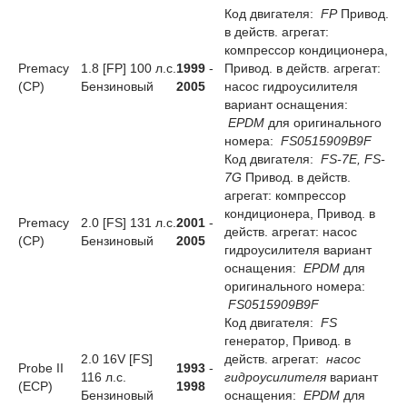
Код двигателя:
FP
Привод.
в действ. агрегат:
компрессор кондиционера,
Premacy
1.8 [FP] 100 л.с.
1999
-
Привод. в действ. агрегат:
(CP)
Бензиновый
2005
насос гидроусилителя
вариант оснащения:
EPDM
для оригинального
номера:
FS0515909B9F
Код двигателя:
FS-7E, FS-
7G
Привод. в действ.
агрегат: компрессор
кондиционера, Привод. в
Premacy
2.0 [FS] 131 л.с.
2001
-
действ. агрегат: насос
(CP)
Бензиновый
2005
гидроусилителя вариант
оснащения:
EPDM
для
оригинального номера:
FS0515909B9F
Код двигателя:
FS
генератор, Привод. в
2.0 16V [FS]
действ. агрегат:
насос
Probe II
1993
-
116 л.с.
гидроусилителя
вариант
(ECP)
1998
Бензиновый
оснащения:
EPDM
для