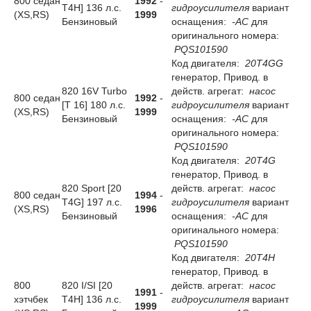
800 седан
1992
-
T4H] 136 л.с.
гидроусилителя
вариант
(XS,RS)
1999
Бензиновый
оснащения:
-AC
для
оригинального номера:
PQS101590
Код двигателя:
20T4GG
генератор, Привод. в
820 16V Turbo
действ. агрегат:
насос
800 седан
1992
-
[T 16] 180 л.с.
гидроусилителя
вариант
(XS,RS)
1999
Бензиновый
оснащения:
-AC
для
оригинального номера:
PQS101590
Код двигателя:
20T4G
генератор, Привод. в
820 Sport [20
действ. агрегат:
насос
800 седан
1994
-
T4G] 197 л.с.
гидроусилителя
вариант
(XS,RS)
1996
Бензиновый
оснащения:
-AC
для
оригинального номера:
PQS101590
Код двигателя:
20T4H
генератор, Привод. в
800
820 I/SI [20
действ. агрегат:
насос
1991
-
хэтчбек
T4H] 136 л.с.
гидроусилителя
вариант
1999