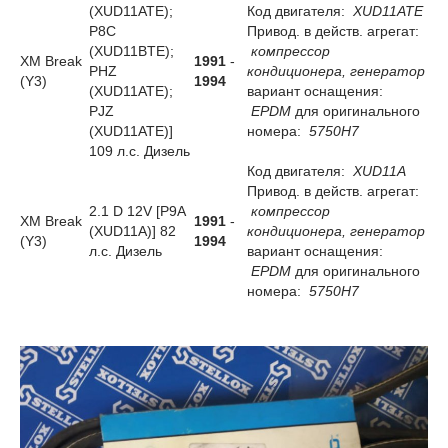
(XUD11ATE);
Код двигателя:
XUD11ATE
P8C
Привод. в действ. агрегат:
(XUD11BTE);
компрессор
XM Break
1991
-
PHZ
кондиционера, генератор
(Y3)
1994
(XUD11ATE);
вариант оснащения:
PJZ
EPDM
для оригинального
(XUD11ATE)]
номера:
5750H7
109 л.с. Дизель
Код двигателя:
XUD11A
Привод. в действ. агрегат:
2.1 D 12V [P9A
компрессор
XM Break
1991
-
(XUD11A)] 82
кондиционера, генератор
(Y3)
1994
л.с. Дизель
вариант оснащения:
EPDM
для оригинального
номера:
5750H7