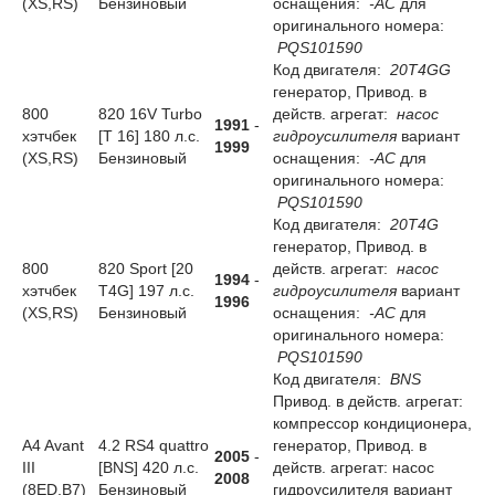
(XS,RS)
Бензиновый
оснащения:
-AC
для
оригинального номера:
PQS101590
Код двигателя:
20T4GG
генератор, Привод. в
800
820 16V Turbo
действ. агрегат:
насос
1991
-
хэтчбек
[T 16] 180 л.с.
гидроусилителя
вариант
1999
(XS,RS)
Бензиновый
оснащения:
-AC
для
оригинального номера:
PQS101590
Код двигателя:
20T4G
генератор, Привод. в
800
820 Sport [20
действ. агрегат:
насос
1994
-
хэтчбек
T4G] 197 л.с.
гидроусилителя
вариант
1996
(XS,RS)
Бензиновый
оснащения:
-AC
для
оригинального номера:
PQS101590
Код двигателя:
BNS
Привод. в действ. агрегат:
компрессор кондиционера,
A4 Avant
4.2 RS4 quattro
генератор, Привод. в
2005
-
III
[BNS] 420 л.с.
действ. агрегат: насос
2008
(8ED,B7)
Бензиновый
гидроусилителя вариант