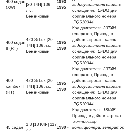
400 седан
1993
-
[20 T4H] 136
гидроусилителя
вариант
(XW)
1995
л.с.
оснащения:
EPDM
для
Бензиновый
оригинального номера:
PQS10044
Код двигателя:
20T4H
генератор, Привод. в
420 Si Lux [20
действ. агрегат:
насос
400 седан
1995
-
T4H] 136 л.с.
гидроусилителя
вариант
II (RT)
1999
Бензиновый
оснащения:
EPDM
для
оригинального номера:
PQS10044
Код двигателя:
20T4H
генератор, Привод. в
400
420 Si Lux [20
действ. агрегат:
насос
1995
-
хэтчбек II
T4H] 136 л.с.
гидроусилителя
вариант
1999
(RT)
Бензиновый
оснащения:
EPDM
для
оригинального номера:
PQS10044
Код двигателя:
18K4F
Привод. в действ. агрегат:
компрессор
1.8 [18 K4F] 117
45 седан
1999
-
кондиционера, генератор
л.с.