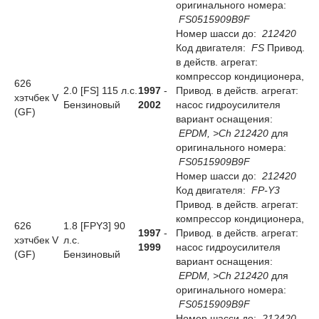
оригинального номера:
FS0515909B9F
Номер шасси до:
212420
Код двигателя:
FS
Привод.
в действ. агрегат:
компрессор кондиционера,
626
2.0 [FS] 115 л.с.
1997
-
Привод. в действ. агрегат:
хэтчбек V
Бензиновый
2002
насос гидроусилителя
(GF)
вариант оснащения:
EPDM, >Ch 212420
для
оригинального номера:
FS0515909B9F
Номер шасси до:
212420
Код двигателя:
FP-Y3
Привод. в действ. агрегат:
компрессор кондиционера,
626
1.8 [FPY3] 90
1997
-
Привод. в действ. агрегат:
хэтчбек V
л.с.
1999
насос гидроусилителя
(GF)
Бензиновый
вариант оснащения:
EPDM, >Ch 212420
для
оригинального номера:
FS0515909B9F
Номер шасси до:
212420