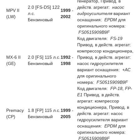
генератор, Привод. в
2.0 [FS-DS] 122
действ. агрегат:
насос
MPV II
1999
-
л.с.
гидроусилителя
вариант
(LW)
2002
Бензиновый
оснащения:
EPDM
для
оригинального номера:
FS0515909B9F
Код двигателя:
FS-19
Привод. в действ. агрегат:
компрессор кондиционера,
MX-6 II
2.0 [FS] 115 л.с.
1992
-
Привод. в действ. агрегат:
(GE)
Бензиновый
1998
насос гидроусилителя
вариант оснащения:
+AC
для оригинального
номера:
FS0515909B9F
Код двигателя:
FP-18, FP-
E1
Привод. в действ.
агрегат: компрессор
кондиционера, Привод. в
Premacy
1.8 [FP] 115 л.с.
1999
-
действ. агрегат: насос
(CP)
Бензиновый
2005
гидроусилителя вариант
оснащения:
EPDM
для
оригинального номера:
FS0515909B9F