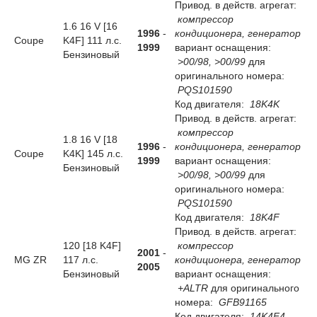
Привод. в действ. агрегат:
компрессор
1.6 16 V [16
1996
-
кондиционера, генератор
Coupe
K4F] 111 л.с.
1999
вариант оснащения:
Бензиновый
>00/98, >00/99
для
оригинального номера:
PQS101590
Код двигателя:
18K4K
Привод. в действ. агрегат:
компрессор
1.8 16 V [18
1996
-
кондиционера, генератор
Coupe
K4K] 145 л.с.
1999
вариант оснащения:
Бензиновый
>00/98, >00/99
для
оригинального номера:
PQS101590
Код двигателя:
18K4F
Привод. в действ. агрегат:
120 [18 K4F]
компрессор
2001
-
MG ZR
117 л.с.
кондиционера, генератор
2005
Бензиновый
вариант оснащения:
+ALTR
для оригинального
номера:
GFB91165
Код двигателя:
14K4F4