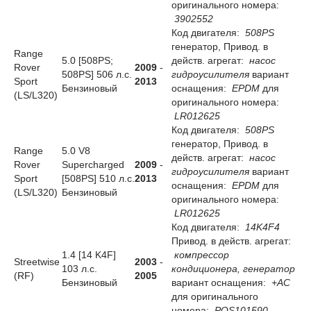
оригинального номера:
3902552
Код двигателя:
508PS
генератор, Привод. в
Range
5.0 [508PS;
действ. агрегат:
насос
Rover
2009
-
508PS] 506 л.с.
гидроусилителя
вариант
Sport
2013
Бензиновый
оснащения:
EPDM
для
(LS/L320)
оригинального номера:
LR012625
Код двигателя:
508PS
генератор, Привод. в
Range
5.0 V8
действ. агрегат:
насос
Rover
Supercharged
2009
-
гидроусилителя
вариант
Sport
[508PS] 510 л.с.
2013
оснащения:
EPDM
для
(LS/L320)
Бензиновый
оригинального номера:
LR012625
Код двигателя:
14K4F4
Привод. в действ. агрегат:
1.4 [14 K4F]
компрессор
Streetwise
2003
-
103 л.с.
кондиционера, генератор
(RF)
2005
Бензиновый
вариант оснащения:
+AC
для оригинального
номера:
PQS101590