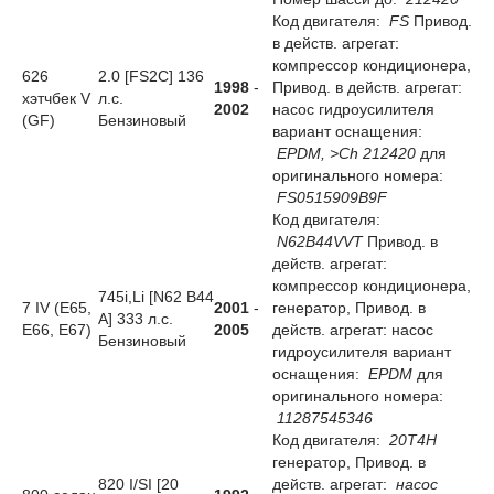
Код двигателя:
FS
Привод.
в действ. агрегат:
компрессор кондиционера,
626
2.0 [FS2C] 136
1998
-
Привод. в действ. агрегат:
хэтчбек V
л.с.
2002
насос гидроусилителя
(GF)
Бензиновый
вариант оснащения:
EPDM, >Ch 212420
для
оригинального номера:
FS0515909B9F
Код двигателя:
N62B44VVT
Привод. в
действ. агрегат:
компрессор кондиционера,
745i,Li [N62 B44
7 IV (E65,
2001
-
генератор, Привод. в
A] 333 л.с.
E66, E67)
2005
действ. агрегат: насос
Бензиновый
гидроусилителя вариант
оснащения:
EPDM
для
оригинального номера:
11287545346
Код двигателя:
20T4H
генератор, Привод. в
820 I/SI [20
действ. агрегат:
насос