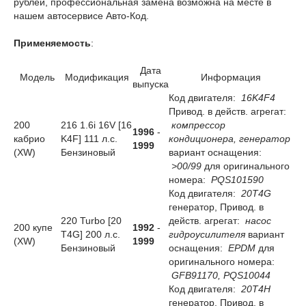
рублей, профессиональная замена возможна на месте в
нашем автосервисе Авто-Код.
Применяемость
:
Дата
Модель
Модификация
Информация
выпуска
Код двигателя:
16K4F4
Привод. в действ. агрегат:
200
216 1.6i 16V [16
компрессор
1996
-
кабрио
K4F] 111 л.с.
кондиционера, генератор
1999
(XW)
Бензиновый
вариант оснащения:
>00/99
для оригинального
номера:
PQS101590
Код двигателя:
20T4G
генератор, Привод. в
220 Turbo [20
действ. агрегат:
насос
200 купе
1992
-
T4G] 200 л.с.
гидроусилителя
вариант
(XW)
1999
Бензиновый
оснащения:
EPDM
для
оригинального номера:
GFB91170, PQS10044
Код двигателя:
20T4H
генератор, Привод. в