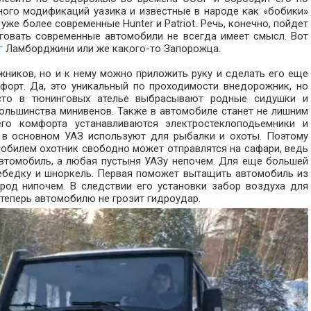
ного модификаций уазика и известные в народе как «бобики»
 уже более современные Hunter и Patriot. Речь, конечно, пойдет
говать современные автомобили не всегда имеет смысл. Вот
г
Ламборджини или же какого-то Запорожца.
ожников, но и к нему можно приложить руку и сделать его еще
форт. Да, это уникальный по проходимости внедорожник, но
сто в тюнинговых ателье выбрасывают родные сидушки и
ольшинства минивенов. Также в автомобиле станет не лишним
го комфорта устанавливаются электростеклоподьемники и
 в основном УАЗ используют для рыбалки и охоты. Поэтому
обилем охотник свободно может отправлятся на сафари, ведь
автомобиль, а любая пустыня УАЗу непочем. Для еще большей
ебедку и шноркель. Первая поможет вытащить автомобиль из
род нипочем. В следствии его установки забор воздуха для
 теперь автомобилю не грозит гидроудар.