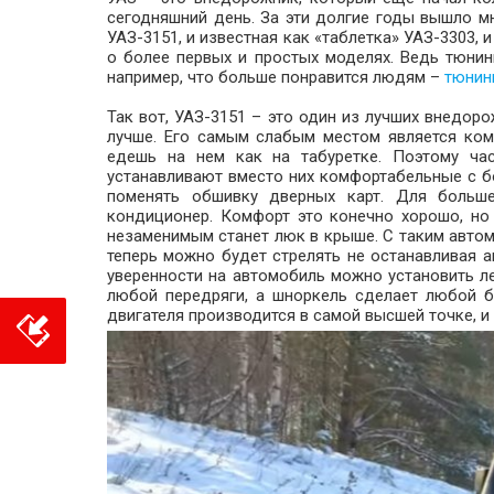
сегодняшний день. За эти долгие годы вышло м
УАЗ-3151, и известная как «таблетка» УАЗ-3303, и
о более первых и простых моделях. Ведь тюнин
например, что больше понравится людям –
тюнин
Так вот, УАЗ-3151 – это один из лучших внедор
лучше. Его самым слабым местом является ком
едешь на нем как на табуретке. Поэтому ча
устанавливают вместо них комфортабельные с б
поменять обшивку дверных карт. Для больше
кондиционер. Комфорт это конечно хорошо, но
незаменимым станет люк в крыше. С таким автом
теперь можно будет стрелять не останавливая 
уверенности на автомобиль можно установить л
любой передряги, а шноркель сделает любой б
двигателя производится в самой высшей точке, и