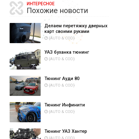
ИНТЕРЕСНОЕ
Похожие новости
Делаем перетяжку дверных
карт своими руками
{AUTO & COD}
УАЗ буханка тюнинг
{AUTO & COD}
Тюнинг Ауди 80
{AUTO & COD}
Тюнинг Инфинити
{AUTO & COD}
Тюнинг УАЗ Хантер
{AUTO & COD}